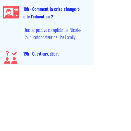
Comment la crise change-t-
18h -
elle l'éducation ?
Une perpective complète par Nicolas
Colin, cofondateur de The Family
19h - Questions, débat
Vous avez la parole !
19h20 - 20h - Networking
Chatroulette !
Rencontrez des gens qui se passionnent
pour le même sujet que vous