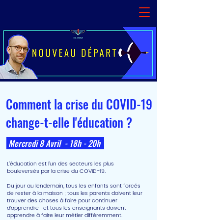
Comment la crise du COVID-19
change-t-elle l'éducation ?
Mercredi 8 Avril - 18h - 20h
L’éducation est l’un des secteurs les plus
bouleversés par la crise du COVID-19.
Du jour au lendemain, tous les enfants sont forcés
de rester à la maison ; tous les parents doivent leur
trouver des choses à faire pour continuer
d’apprendre ; et tous les enseignants doivent
apprendre à faire leur métier différemment.